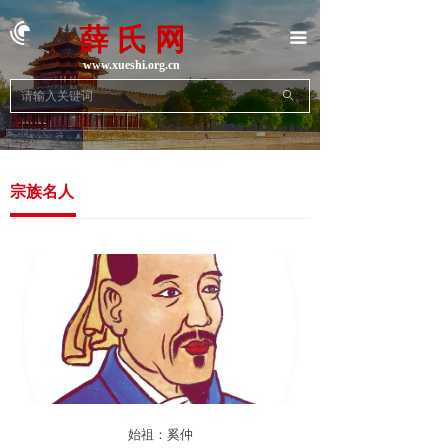
首页
薛 氏 网
끀
族史族志
www.xueshi.org.cn
ꄙ
地方宗亲
动态新闻
宗族名人
名人名企
文学艺术
文献资料
联系我们
始祖：奚仲