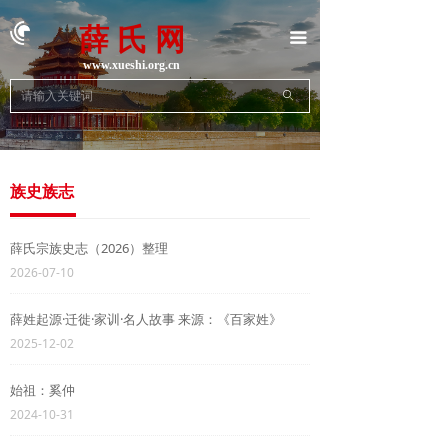
首页
薛 氏 网
끀
族史族志
www.xueshi.org.cn
ꄙ
地方宗亲
动态新闻
族史族志
名人名企
文学艺术
薛氏宗族史志（2026）整理
2026-07-10
文献资料
薛姓起源·迁徙·家训·名人故事 来源：《百家姓》
联系我们
2025-12-02
始祖：奚仲
2024-10-31