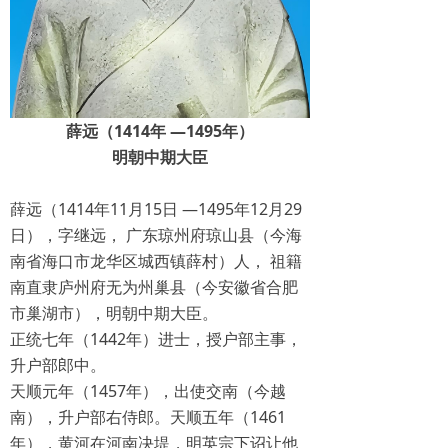
薛远
（1414年 —1495年）
明朝中期大臣
薛远（1414年11月15日 —1495年12月29
日），字继远， 广东琼州府琼山县（今海
南省海口市龙华区城西镇薛村）人， 祖籍
南直隶庐州府无为州巢县（今安徽省合肥
市巢湖市），明朝中期大臣。
正统七年（1442年）进士，授户部主事，
升户部郎中。
天顺元年（1457年），出使交南（今越
南），升户部右侍郎。天顺五年（1461
年），黄河在河南决堤，明英宗下诏让他