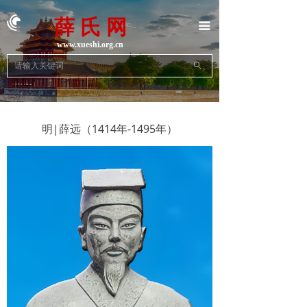
首页
薛 氏 网
끀
族史族志
www.xueshi.org.cn
ꄙ
地方宗亲
动态新闻
明|薛远（1414年-1495年）
名人名企
文学艺术
文献资料
联系我们