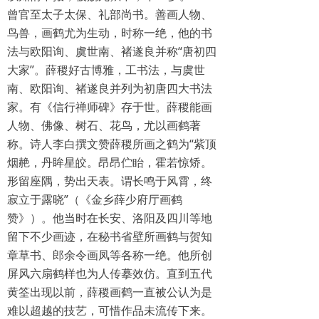
曾官至太子太保、礼部尚书。善画人物、
鸟兽，画鹤尤为生动，时称一绝，他的书
法与欧阳询、虞世南、褚遂良并称“唐初四
大家”。薛稷好古博雅，工书法，与虞世
南、欧阳询、褚遂良并列为初唐四大书法
家。有《信行禅师碑》存于世。薛稷能画
人物、佛像、树石、花鸟，尤以画鹤著
称。诗人李白撰文赞薛稷所画之鹤为“紫顶
烟赩，丹眸星皎。昂昂伫眙，霍若惊矫。
形留座隅，势出天表。谓长鸣于风霄，终
寂立于露晓”（《金乡薛少府厅画鹤
赞》）。他当时在长安、洛阳及四川等地
留下不少画迹，在秘书省壁所画鹤与贺知
章草书、郎余令画凤等各称一绝。他所创
屏风六扇鹤样也为人传摹效仿。直到五代
黄筌出现以前，薛稷画鹤一直被公认为是
难以超越的技艺，可惜作品未流传下来。