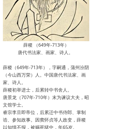
薛稷 （649年-713年）
唐代书法家、画家、诗人。
薛稷（649年-713年），字嗣通，蒲州汾阴
（今山西万荣）人。中国唐代书法家、画
家、诗人。
薛稷初举进士，后累转中书舍人。
唐景龙（707年-710年）末为谏议大夫，昭
文馆学士。
睿宗李旦即帝位，后累迁中书侍郎、掌制
诰、参知政事。因窦怀贞等人政变，薛稷
以知情不报，被赐死狱中，年65岁。