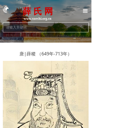
首页
薛 氏 网
끀
族史族志
www.xueshi.org.cn
ꄙ
地方宗亲
动态新闻
唐|薛稷 （649年-713年）
名人名企
文学艺术
文献资料
联系我们