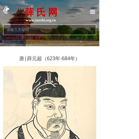
首页
薛 氏 网
끀
族史族志
www.xueshi.org.cn
ꄙ
地方宗亲
动态新闻
唐|薛元超（623年-684年）
名人名企
文学艺术
文献资料
联系我们