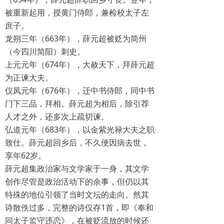
被重新起用，授黄门侍郎，兼检校太子左
庶子。
龙朔三年（663年），薛元超被贬为简州
（今四川简阳）刺史。
上元元年（674年），大赦天下，拜薛元超
为正谏大夫。
仪凤元年（676年），迁中书侍郎，同中书
门下三品，拜相。薛元超为相后，除引荐
人才之外，还多次上疏切谏。
弘道元年（683年），以金紫光禄大夫之职
致仕。薛元超回乡后，不久便因病去世，
享年62岁。
薛元超集政治家与文学家于一身，其文学
创作尽管是政治活动下的余事，但仍以其
特殊的地位引领了当时文坛的走向。然其
诗散佚过多，完整的诗仅存1首，即《奉和
同太子监守违恋》，在被贬流放的时候还