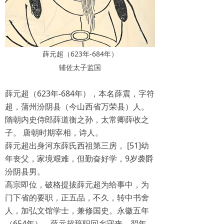
薛元超（623年-684年）
辅佐太子监国
薛元超（623年-684年），本名薛震，字符
超，蒲州汾阴县（今山西省万荣县）人。
隋朝内史侍郎薛道衡之孙，太常卿薛收之
子。 唐朝时期宰相，诗人。
薛元超出身河东薛氏西祖第三房， [51]幼
年丧父，家境艰难，但勤奋好学，9岁袭爵
汾阴县男。
高宗即位，破格提拔薛元超为给事中，为
门下省的要职，正五品，不久，转中书舍
人，加弘文馆学士，兼修国史。永徽五年
（654年），薛元超辞职回乡守丧。翌年，