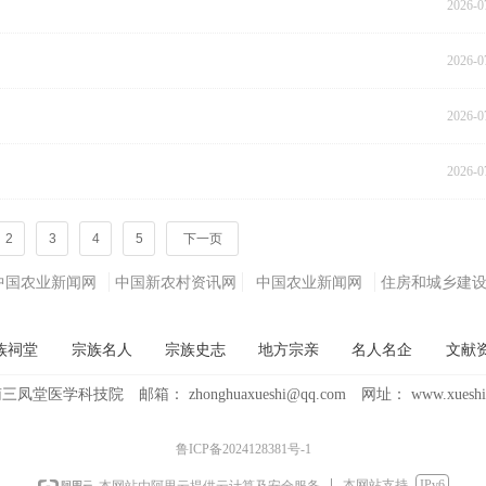
2026-0
2026-0
2026-0
2026-0
2
3
4
5
下一页
中国农业新闻网
中国新农村资讯网
中国农业新闻网
住房和城乡建
族祠堂
宗族名人
宗族史志
地方宗亲
名人名企
文献
南三凤堂医学科技院
邮箱：
zhonghuaxueshi@qq.com
网址：
www.xueshi
鲁ICP备2024128381号-1
本网站支持
IPv6
本网站由阿里云提供云计算及安全服务