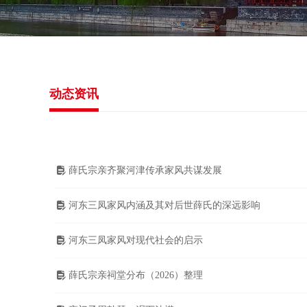
动态资讯
薛氏宗亲齐聚河津传承家风共谋发展
넖
河东三凤家风内涵及其对后世薛氏的深远影响
넖
河东三凤家风对现代社会的启示
넖
薛氏宗亲祠堂分布（2026）整理
넖