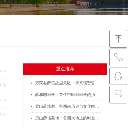
ꁸ
ꂅ
回到顶部
重点推荐
7-15
ꁗ
05352112114
万荣县薛瑄故里景区：承真儒贤哲遗风 谱文商融合新篇
넷
7-13
ꀥ
QQ客服
薛和昉司长：首任中医司司长的历史担当
넷
7-13
梁山薛垓村：鲁西南历史与文化的千年见证
넷
微信二维码
7-12
梁山薛垓墓地：鲁西大地上的时空胶囊
넷