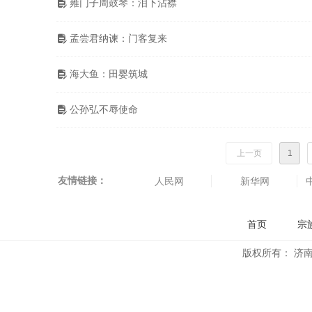
雍门子周鼓琴：泪下沾襟
넖
孟尝君纳谏：门客复来
넖
海大鱼：田婴筑城
넖
公孙弘不辱使命
넖
上一页
1
友情链接：
人民网
新华网
首页
宗
版权所有：
济