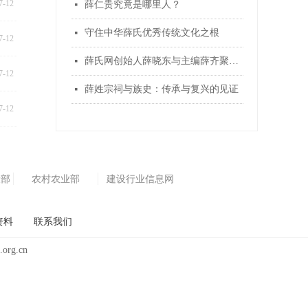
7-12
薛仁贵究竟是哪里人？
넷
守住中华薛氏优秀传统文化之根
넷
7-12
薛氏网创始人薛晓东与主编薛齐聚首盐城 共绘薛氏宗亲发展新蓝图
넷
7-12
薛姓宗祠与族史：传承与复兴的见证
넷
7-12
设部
农村农业部
建设行业信息网
资料
联系我们
.org.cn